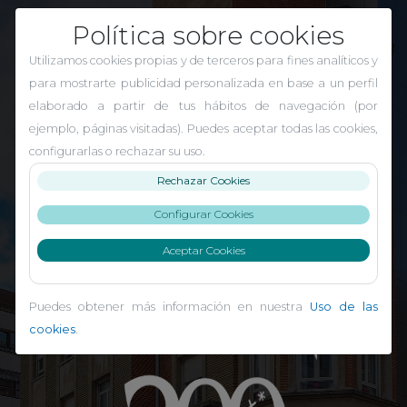
Política sobre cookies
Utilizamos cookies propias y de terceros para fines analíticos y
para mostrarte publicidad personalizada en base a un perfil
elaborado a partir de tus hábitos de navegación (por
ejemplo, páginas visitadas). Puedes aceptar todas las cookies,
configurarlas o rechazar su uso.
Rechazar Cookies
Configurar Cookies
Aceptar Cookies
Puedes obtener más información en nuestra
Uso de las
El Carmen Indautxu
cookies
.