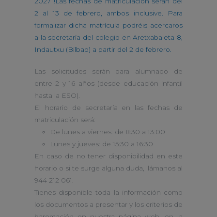
2027 !Las fechas de matriculación serán del
2 al 13 de febrero, ambos inclusive. Para
formalizar dicha matrícula podréis acercaros
a la secretaría del colegio en Aretxabaleta 8,
Indautxu (Bilbao) a partir del 2 de febrero.
Las solicitudes serán para alumnado de
entre 2 y 16 años (desde educación infantil
hasta la ESO).
El horario de secretaría en las fechas de
matriculación será:
De lunes a viernes: de 8:30 a 13:00
Lunes y jueves: de 15:30 a 16:30
En caso de no tener disponibilidad en este
horario o si te surge alguna duda, llámanos al
944 212 061.
Tienes disponible toda la información como
los documentos a presentar y los criterios de
baremación en nuestra página web, en la