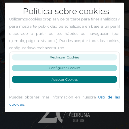
Política sobre cookies
Utilizamos cookies propias y de terceros para fines analíticos y
para mostrarte publicidad personalizada en base a un perfil
elaborado a partir de tus hábitos de navegación (por
ejemplo, páginas visitadas). Puedes aceptar todas las cookies,
configurarlas o rechazar su uso.
Rechazar Cookies
Configurar Cookies
El Carmen Indautxu
Aceptar Cookies
Puedes obtener más información en nuestra
Uso de las
cookies
.