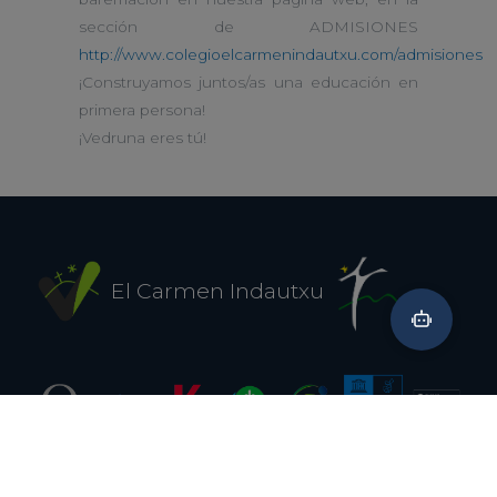
sección de ADMISIONES
http://www.colegioelcarmenindautxu.com/admisiones
¡Construyamos juntos/as una educación en
primera persona!
¡Vedruna eres tú!
El Carmen Indautxu
Aviso legal
Política de privavidad